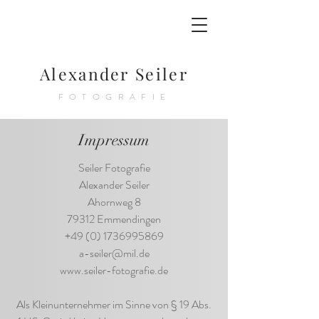
Alexander Seiler
FOTOGRAFIE
Impressum
Seiler Fotografie
Alexander Seiler
Ahornweg 8
79312 Emmendingen
+49 (0) 1736995869
a-seiler@mil.de
www.seiler-fotografie.de
Als Kleinunternehmer im Sinne von § 19 Abs.